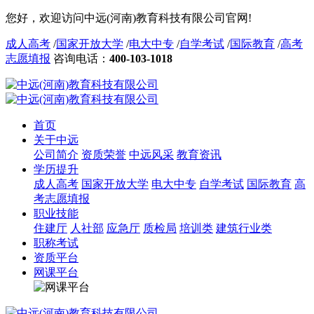
您好，欢迎访问中远(河南)教育科技有限公司官网!
成人高考
/
国家开放大学
/
电大中专
/
自学考试
/
国际教育
/
高考
志愿填报
咨询电话：
400-103-1018
首页
关于中远
公司简介
资质荣誉
中远风采
教育资讯
学历提升
成人高考
国家开放大学
电大中专
自学考试
国际教育
高
考志愿填报
职业技能
住建厅
人社部
应急厅
质检局
培训类
建筑行业类
职称考试
资质平台
网课平台