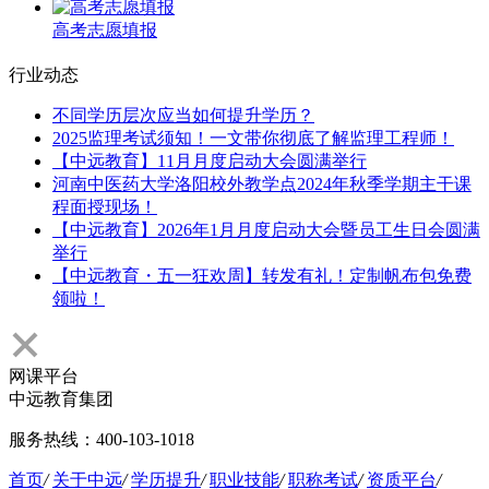
高考志愿填报
行业动态
不同学历层次应当如何提升学历？
2025监理考试须知！一文带你彻底了解监理工程师！
【中远教育】11月月度启动大会圆满举行
河南中医药大学洛阳校外教学点2024年秋季学期主干课
程面授现场！
【中远教育】2026年1月月度启动大会暨员工生日会圆满
举行
【中远教育・五一狂欢周】转发有礼！定制帆布包免费
领啦！
网课平台
中远教育集团
服务热线：400-103-1018
首页
/
关于中远
/
学历提升
/
职业技能
/
职称考试
/
资质平台
/