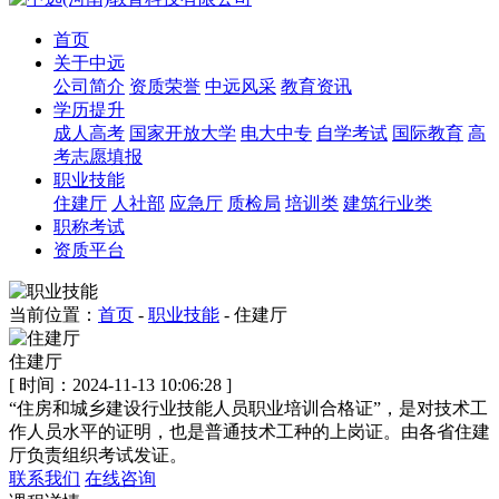
首页
关于中远
公司简介
资质荣誉
中远风采
教育资讯
学历提升
成人高考
国家开放大学
电大中专
自学考试
国际教育
高
考志愿填报
职业技能
住建厅
人社部
应急厅
质检局
培训类
建筑行业类
职称考试
资质平台
当前位置：
首页
-
职业技能
- 住建厅
住建厅
[ 时间：2024-11-13 10:06:28 ]
“住房和城乡建设行业技能人员职业培训合格证”，是对技术工
作人员水平的证明，也是普通技术工种的上岗证。由各省住建
厅负责组织考试发证。
联系我们
在线咨询