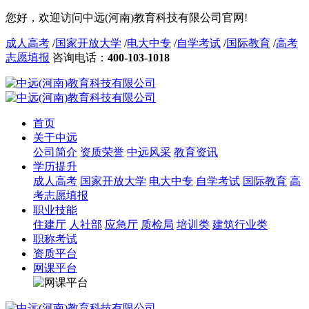
您好，欢迎访问中远(河南)教育科技有限公司官网!
成人高考
/
国家开放大学
/
电大中专
/
自学考试
/
国际教育
/
高考
志愿填报
咨询电话：
400-103-1018
首页
关于中远
公司简介
资质荣誉
中远风采
教育资讯
学历提升
成人高考
国家开放大学
电大中专
自学考试
国际教育
高
考志愿填报
职业技能
住建厅
人社部
应急厅
质检局
培训类
建筑行业类
职称考试
资质平台
网课平台